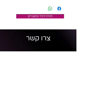
חזרה לכל המוצרים
צרו קשר
מרכז אישה כלבנה
הרקפת 42, עמיקם
טלפון לסדנאות וליווי אישי (רחלי):
052-8820630
טלפון לחנות ולהזמנות אונליין (עומר):
054-5080185
אימייל:
ruchlava@gmail.com
החנות בטבעון
כיכר בן גוריון 1, קריית טבעון
*הפרטים ישמשו לצורכי פעילות העסק בלבד, בהתאם לחוק הגנת
הפרטיות ומדיניות הפרטיות שלנו.