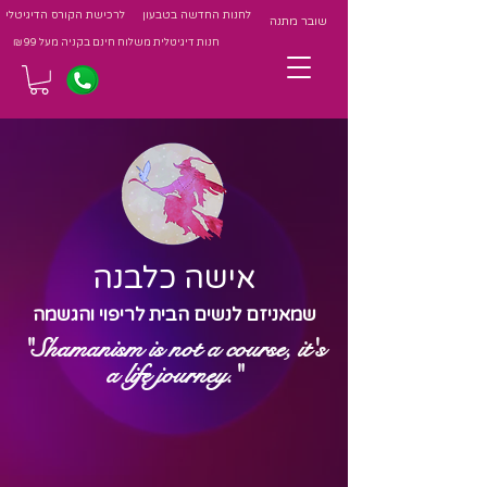
לחנות החדשה בטבעון
לרכישת הקורס הדיגיטלי
שובר מתנה
חנות דיגיטלית משלוח חינם בקניה מעל 99 ₪
אישה כלבנה
שמאניזם לנשים הבית לריפוי והגשמה
"Shamanism is not a course, it's
a life journey."