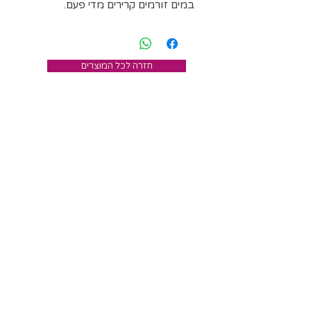
במים זורמים קרירים מדי פעם.
חזרה לכל המוצרים
צרו קשר
מרכז אישה כלבנה
הרקפת 42, עמיקם
טלפון לסדנאות וליווי אישי (רחלי):
052-8820630
טלפון לחנות ולהזמנות אונליין (עומר):
054-5080185
אימייל:
ruchlava@gmail.com
החנות בטבעון
כיכר בן גוריון 1, קריית טבעון
*הפרטים ישמשו לצורכי פעילות העסק בלבד, בהתאם לחוק הגנת