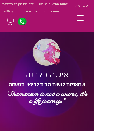
לחנות החדשה בטבעון
לרכישת הקורס הדיגיטלי
שובר מתנה
חנות דיגיטלית משלוח חינם בקניה מעל 99 ₪
אישה כלבנה
שמאניזם לנשים הבית לריפוי והגשמה
"Shamanism is not a course, it's
a life journey."