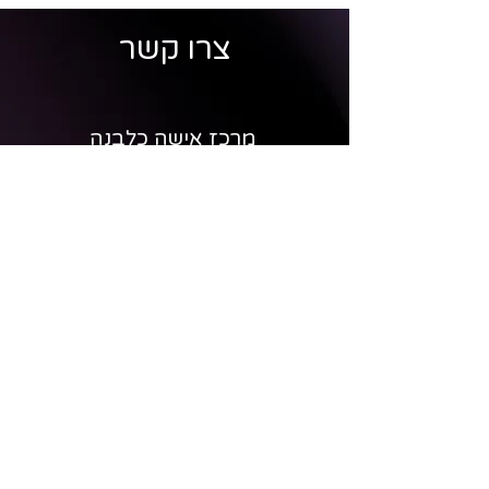
צרו קשר
מרכז אישה כלבנה
הרקפת 42, עמיקם
טלפון לסדנאות וליווי אישי (רחלי):
052-8820630
טלפון לחנות ולהזמנות אונליין (עומר):
054-5080185
אימייל:
ruchlava@gmail.com
החנות בטבעון
כיכר בן גוריון 1, קריית טבעון
*הפרטים ישמשו לצורכי פעילות העסק בלבד, בהתאם לחוק הגנת
הפרטיות ומדיניות הפרטיות שלנו.