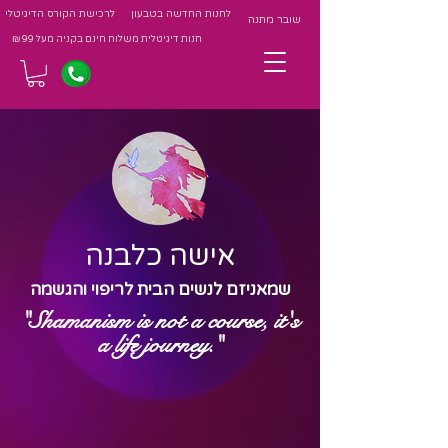
לחנות החדשה בטבעון
לרכישת הקורס הדיגיטלי
שובר מתנה
חנות דיגיטלית משלוח חינם בקניה מעל 99 ₪
אישה כלבנה
שמאניזם לנשים הבית לריפוי והגשמה
"Shamanism is not a course, it's
a life journey."