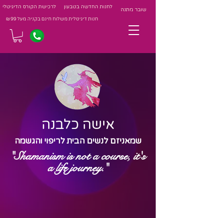
לחנות החדשה בטבעון
לרכישת הקורס הדיגיטלי
שובר מתנה
חנות דיגיטלית משלוח חינם בקניה מעל 99 ₪
אישה כלבנה
שמאניזם לנשים הבית לריפוי והגשמה
"Shamanism is not a course, it's
a life journey."