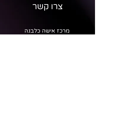
צרו קשר
מרכז אישה כלבנה
הרקפת 42, עמיקם
טלפון לסדנאות וליווי אישי (רחלי):
052-8820630
טלפון לחנות ולהזמנות אונליין (עומר):
054-5080185
אימייל:
ruchlava@gmail.com
החנות בטבעון
כיכר בן גוריון 1, קריית טבעון
*הפרטים ישמשו לצורכי פעילות העסק בלבד, בהתאם לחוק הגנת
הפרטיות ומדיניות הפרטיות שלנו.