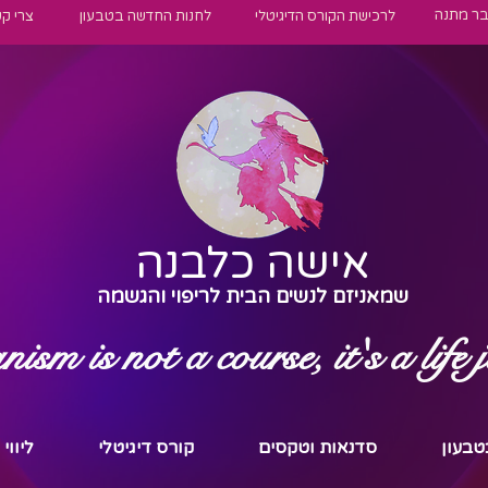
בר מתנה
לרכישת הקורס הדיגיטלי
לחנות החדשה בטבעון
צרי ק
אישה כלבנה
שמאניזם לנשים הבית לריפוי והגשמה
sm is not a course, it's a life 
טבעון
סדנאות וטקסים
קורס דיגיטלי
ליווי