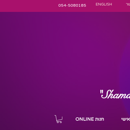
שר
ENGLISH
054-5080185
"Shamani
 אישי
חנות ONLINE