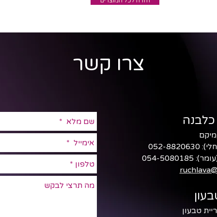
חזרה לכל המוצרים
צרו קשר
כלבנה
חלי):
052-8820630
עומר):
054-5080185
ruchlava@
עון