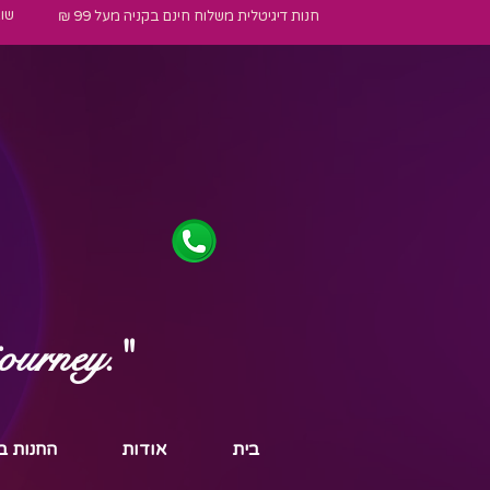
שו
חנות דיגיטלית משלוח חינם בקניה מעל 99 ₪
journey."
בית
אודות
החנות ב