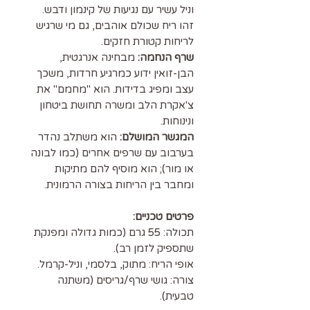
וניל עשיר עם נגיעות של קינמון ודבש.
זהו ריח שכולם אוהבים, גם מי שרגיש
לריחות קטורת חזקים.
שרף הנחמה:
מבחינה אנרגטית,
הבן-זואין ידוע כמרגיע חרדות, משכך
עצב ומפיג בדידות. הוא "מחמם" את
צ'אקרת הלב ומשרה תחושת ביטחון
ונינוחות.
המגשר המושלם:
הוא משתלב נהדר
בערבוב עם שרפים אחרים (כמו לבונה
או מור); הוא מוסיף להם מתיקות
ומחבר בין הריחות בצורה הרמונית.
פרטים טכניים:
תכולה: 55 גרם (כמות גדולה ומפנקת
שתספיק לזמן רב).
אופי הריח: מתוק, בלסמי, וניל-קרמל.
צורה: גושי שרף/גריסים (משתנה
טבעית).