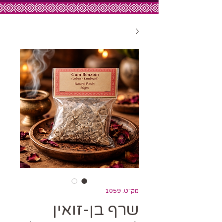
מק"ט: 1059
שרף בן-זואין