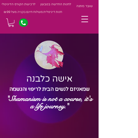
לחנות החדשה בטבעון
לרכישת הקורס הדיגיטלי
שובר מתנה
חנות דיגיטלית משלוח חינם בקניה מעל 99 ₪
אישה כלבנה
שמאניזם לנשים הבית לריפוי והגשמה
"Shamanism is not a course, it's
a life journey."