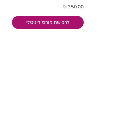
לרכישת קורס דיגיטלי
צרו קשר
מרכז אישה כלבנה
הרקפת 42, עמיקם
טלפון לסדנאות וליווי אישי (רחלי):
052-8820630
טלפון לחנות ולהזמנות אונליין (עומר):
054-5080185
אימייל:
ruchlava@gmail.com
החנות בטבעון
כיכר בן גוריון 1, קריית טבעון