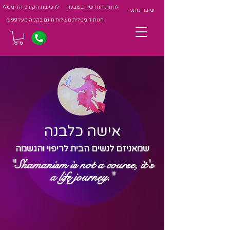
לחנות החדשה בטבעון
לרכישת הקורס הדיגיטלי
שובר מתנה
חנות דיגיטלית משלוח חינם בקניה מעל 99 ₪
אישה כלבנה
שמאניזם לנשים הבית לריפוי והגשמה
"Shamanism is not a course, it's
a life journey."