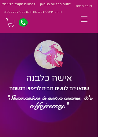
לחנות החדשה בטבעון
לרכישת הקורס הדיגיטלי
שובר מתנה
חנות דיגיטלית משלוח חינם בקניה מעל 99 ₪
אישה כלבנה
שמאניזם לנשים הבית לריפוי והגשמה
"Shamanism is not a course, it's
a life journey."