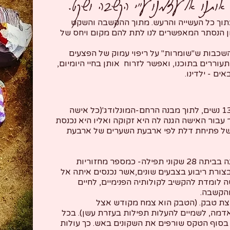
אותנו אל עצמנו ע"י הקשבה ושקט.
בתוך כל העשייה והרעש. מתוך ההקשבה והשקט
 מן הנסתר המאפשרים לנו לתת להם מקום ויחס של
שכבות ש"שומרות" על ריפוי עמוק של הפצעים
מתעוררים בתוכנו, ואפשר לזרוח אותן בחיי היומיום,
ם - ילדינו.
התנועה הנשית, היא התכנסות של 13 נשים, לתוך מבנה הרחם-המונלודג'(כל אישה
עבור האישה הגנה לה היא זקוקה ואליו היא נכנסת
ליך של פתיחת דלת לפי ארבעת השערים של ארבעת
לפני כניסת האישה לטקס היא מכינה בביתה 28 שקוני תפילה- כמספר מחזוריות
ורת ריבוע בצבעים שונים,אשר נכנסים איתה אל
לומדת להקשיב לקולותיה הפנימיים, לחיים
והקשבה.
קצת טבק. (הטבק הוא צמח מקודש אצל
דמה, לשמיים להעלות תפילות בעזרת עשן). בכל
בסוף הטקס שורפים את השקונים באש. כך עולות