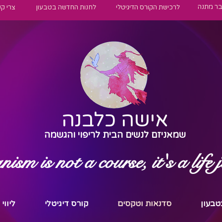
בר מתנה
לרכישת הקורס הדיגיטלי
לחנות החדשה בטבעון
צרי ק
אישה כלבנה
שמאניזם לנשים הבית לריפוי והגשמה
sm is not a course, it's a life 
טבעון
סדנאות וטקסים
קורס דיגיטלי
ליווי