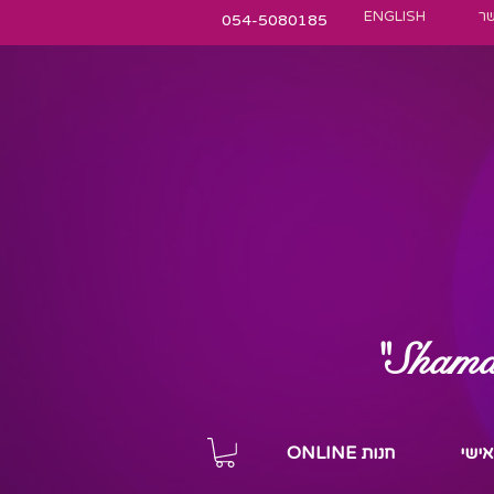
שר
ENGLISH
054-5080185
"Shamani
 אישי
חנות ONLINE