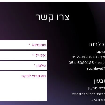
צרו קשר
כלבנה
חלי):
052-8820630
עומר):
054-5080185
ruchlava@
עון
 בלבד, בהתאם לחוק הגנת
טיות שלנו.