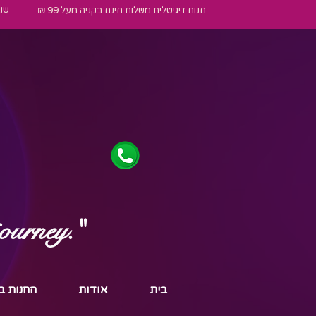
שו
חנות דיגיטלית משלוח חינם בקניה מעל 99 ₪
journey."
בית
אודות
החנות ב