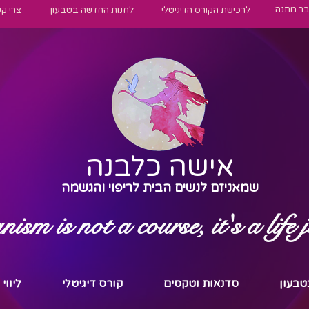
בר מתנה
לרכישת הקורס הדיגיטלי
לחנות החדשה בטבעון
צרי ק
אישה כלבנה
שמאניזם לנשים הבית לריפוי והגשמה
sm is not a course, it's a life 
טבעון
סדנאות וטקסים
קורס דיגיטלי
ליווי