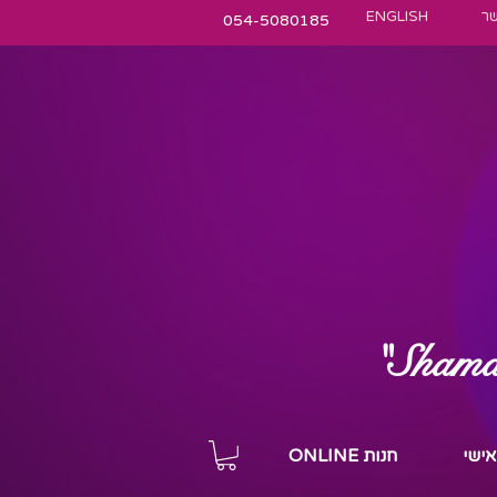
שר
ENGLISH
054-5080185
"Shamani
 אישי
חנות ONLINE