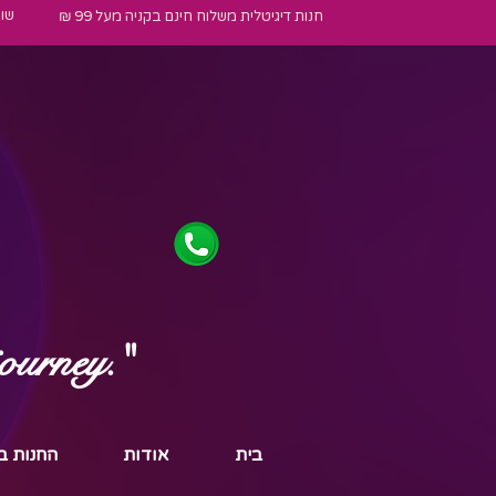
שו
חנות דיגיטלית משלוח חינם בקניה מעל 99 ₪
journey."
בית
אודות
החנות ב