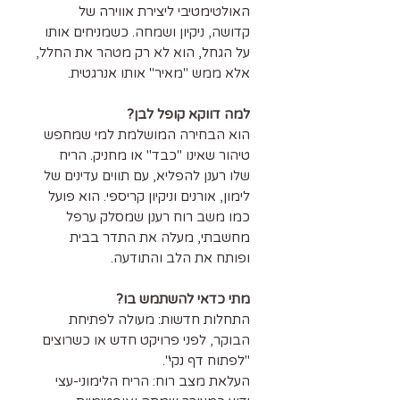
האולטימטיבי ליצירת אווירה של
קדושה, ניקיון ושמחה. כשמניחים אותו
על הגחל, הוא לא רק מטהר את החלל,
אלא ממש "מאיר" אותו אנרגטית.
למה דווקא קופל לבן?
הוא הבחירה המושלמת למי שמחפש
טיהור שאינו "כבד" או מחניק. הריח
שלו רענן להפליא, עם תווים עדינים של
לימון, אורנים וניקיון קריספי. הוא פועל
כמו משב רוח רענן שמסלק ערפל
מחשבתי, מעלה את התדר בבית
ופותח את הלב והתודעה.
מתי כדאי להשתמש בו?
התחלות חדשות: מעולה לפתיחת
הבוקר, לפני פרויקט חדש או כשרוצים
"לפתוח דף נקי".
העלאת מצב רוח: הריח הלימוני-עצי