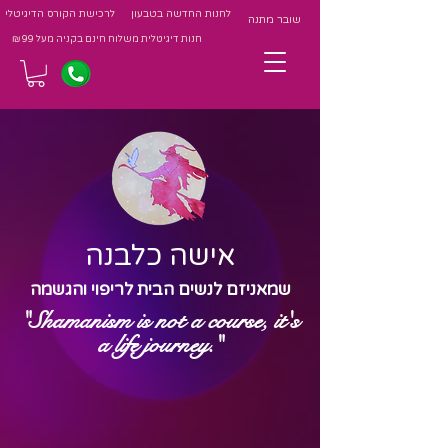
לחנות החדשה בטבעון
לרכישת הקורס הדיגיטלי
שובר מתנה
חנות דיגיטלית משלוח חינם בקניה מעל 99 ₪
אישה כלבנה
שמאניזם לנשים הבית לריפוי והגשמה
"Shamanism is not a course, it's
a life journey."