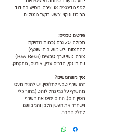
ידוע כמעורר שמחה ואופטימיות.
לפני מדיטציה או יצירה: מסייע בחידוד
הריכוז וניקוי "רעשי רקע" מנטליים.
פרטים טכניים:
תכולה: 20 גרם (כמות מדויקת
להתנסות ולשימוש ביתי שוטף).
צורה: גושי שרף טבעיים (Raw Resin).
ניחוח: נקי, הדרים עדין, אורנים, מתקתק.
איך משתמשים?
זהו שרף טבעי לחלוטין. יש להניח מעט
מהשרף על גבי גחל לוהט (בתוך כלי
חסין חום). החום ימיס את השרף
וישחרר את העשן הלבן והמבושם
לחלל החדר.