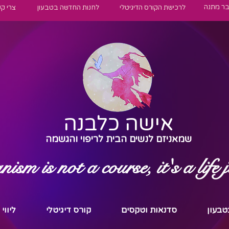
בר מתנה
לרכישת הקורס הדיגיטלי
לחנות החדשה בטבעון
צרי ק
אישה כלבנה
שמאניזם לנשים הבית לריפוי והגשמה
sm is not a course, it's a life 
טבעון
סדנאות וטקסים
קורס דיגיטלי
ליווי