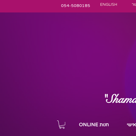
שר
ENGLISH
054-5080185
"Shamani
 אישי
חנות ONLINE