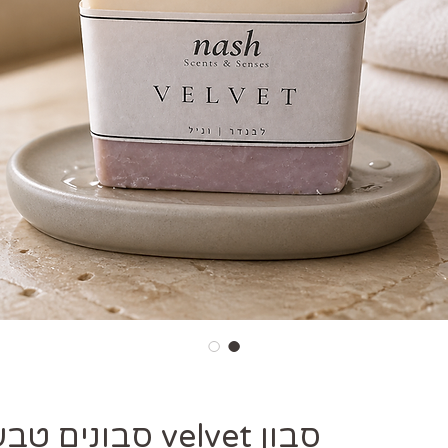
סבון velvet סבונים טבעיים של NASH