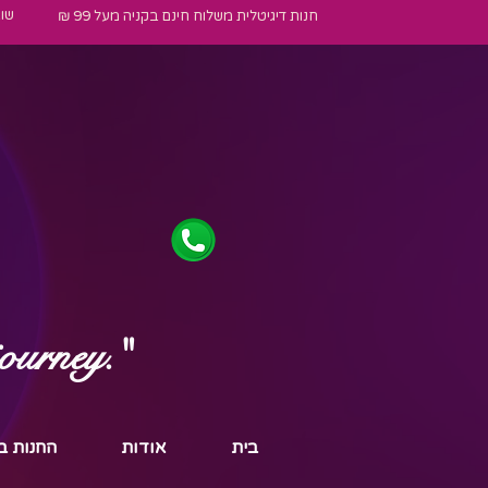
שו
חנות דיגיטלית משלוח חינם בקניה מעל 99 ₪
journey."
בית
אודות
החנות ב