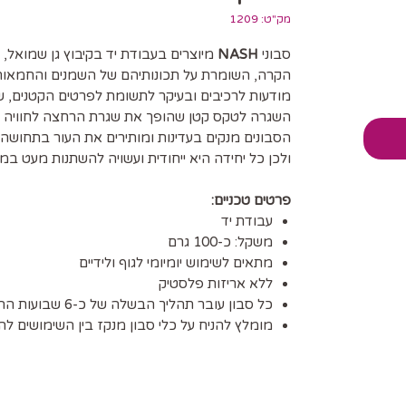
מק"ט: 1209
סבוני
NASH
מיוצרים בעבודת יד בקיבוץ גן שמואל
הקרה, השומרת על תכונותיהם של השמנים והחמאות.
מודעות לרכיבים ובעיקר לתשומת לפרטים הקטנים, ש
השגרה לטקס קטן שהופך את שגרת הרחצה לחוויה יו
הסבונים מנקים בעדינות ומותירים את העור בתחושה 
ולכן כל יחידה היא ייחודית ועשויה להשתנות מעט במ
פרטים טכניים:
עבודת יד
משקל: כ-100 גרם
מתאים לשימוש יומיומי לגוף ולידיים
ללא אריזות פלסטיק
כל סבון עובר תהליך הבשלה של כ-6 שבועות ההופך את הסבון לקשיח ועמיד יותר
מומלץ להניח על כלי סבון מנקז בין השימושים לה